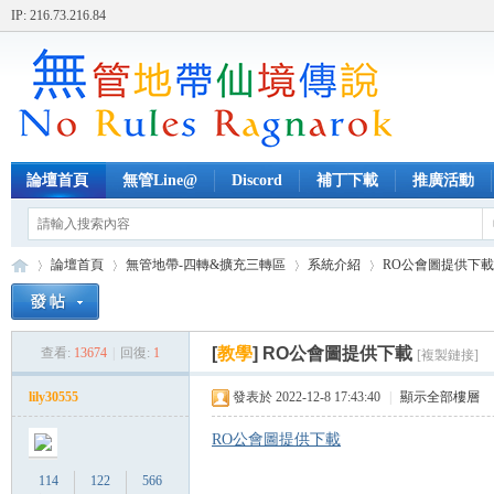
IP: 216.73.216.84
論壇首頁
無管Line@
Discord
補丁下載
推廣活動
論壇首頁
無管地帶-四轉&擴充三轉區
系統介紹
RO公會圖提供下載
[
教學
]
RO公會圖提供下載
查看:
13674
|
回復:
1
[複製鏈接]
無
»
›
›
›
lily30555
發表於 2022-12-8 17:43:40
|
顯示全部樓層
RO公會圖提供下載
114
122
566