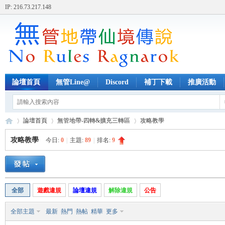
IP: 216.73.217.148
論壇首頁
無管Line@
Discord
補丁下載
推廣活動
論壇首頁
無管地帶-四轉&擴充三轉區
攻略教學
攻略教學
今日:
0
|
主題:
89
|
排名:
9
無
»
›
›
全部
遊戲違規
論壇違規
解除違規
公告
全部主題
最新
熱門
熱帖
精華
更多