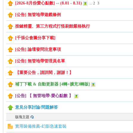
[2026-8月份愛心點數] -- (8.01 - 8.31)
...
2
3
[公告] 無管地帶遊戲條例
管
按鍵精靈、第三方程式打怪刷館嚴格執行
[千張公會圖分享下載]
[公告] 論壇發問注意事項
[公告] 無管地帶管理員名單
【重要公告，請詳閱，謝謝！】
地
補丁下載 & 自動更新器 [4轉+擴充3轉版]
[公告] 【 無管地帶-愛心點數 】
意見分享討論/問題解答
版塊主題
實用裝備推薦-幻影急速套裝