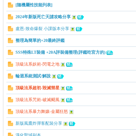
[隨機屬性技能列表]
帶
2024年新版死亡天譴攻略分享
盧恩-致命爆裂 小課版本分享
整理為簡單的+20最終評鑑
SSS特殊LT裝備 +20A評裝備整理(評鑑吃官方的)
頂級法系妖術-閃電之地
輪迴系統測試/解說
頂級法系超初-毀滅彗星
頂級法系咒術-破滅颶風
頂級法系暴力舞孃-金屬狂怒
新版風鷹炸彈客配裝分享
淨化聖域副本