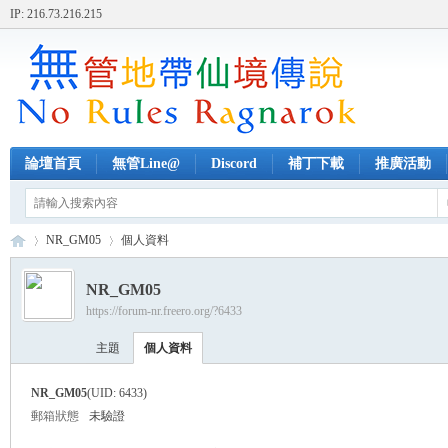
IP: 216.73.216.215
論壇首頁
無管Line@
Discord
補丁下載
推廣活動
NR_GM05
個人資料
NR_GM05
https://forum-nr.freero.org/?6433
無
›
›
主題
個人資料
NR_GM05
(UID: 6433)
郵箱狀態
未驗證