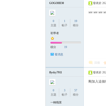
GOGOHI30
發表於 2025-
see see see s
0
1
19
主題
帖子
積分
初學者
積分
19
發消息
回復
flysky7911
發表於 2025-
剛加入這個
0
3
57
主題
帖子
積分
一轉職業