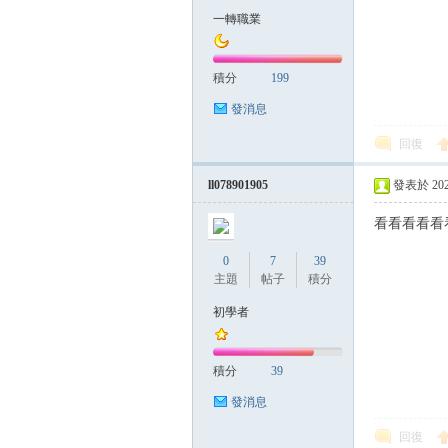
一轉職業
積分
199
發消息
回復
ll078901905
發表於 2025-
看看看看看
0
7
39
主題
帖子
積分
初學者
積分
39
發消息
回復