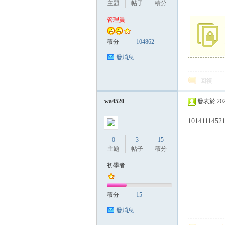
主題
帖子
積分
管理員
管
積分
104862
發消息
回復
wa4520
發表於 2025-
1014111452
地
0
3
15
主題
帖子
積分
初學者
積分
15
發消息