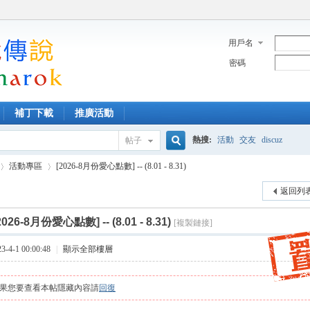
用戶名
密碼
補丁下載
推廣活動
熱搜:
活動
交友
discuz
帖子
搜
活動專區
[2026-8月份愛心點數] -- (8.01 - 8.31)
返回列
索
2026-8月份愛心點數] -- (8.01 - 8.31)
[複製鏈接]
›
4-1 00:00:48
|
顯示全部樓層
果您要查看本帖隱藏內容請
回復