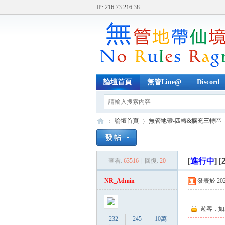
IP: 216.73.216.38
論壇首頁
無管Line@
Discord
論壇首頁
無管地帶-四轉&擴充三轉區
[
進行中
]
[
查看:
63516
|
回復:
20
無
»
›
›
NR_Admin
發表於 2023-
遊客，如
232
245
10萬