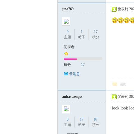
jina769
發表於 2025-
0
1
17
主題
帖子
積分
初學者
積分
17
發消息
回復
anitaswengss
發表於 2025-
look look lo
0
17
87
主題
帖子
積分