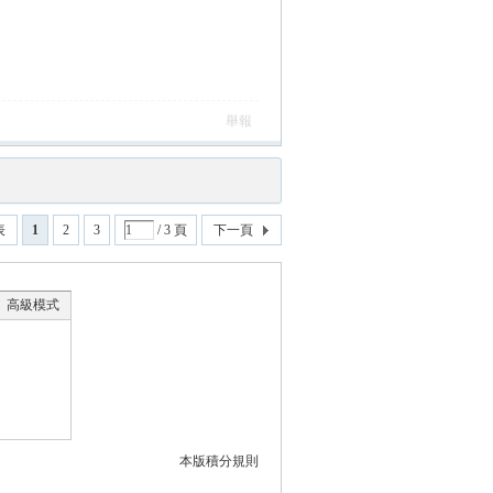
舉報
表
1
2
3
/ 3 頁
下一頁
高級模式
本版積分規則