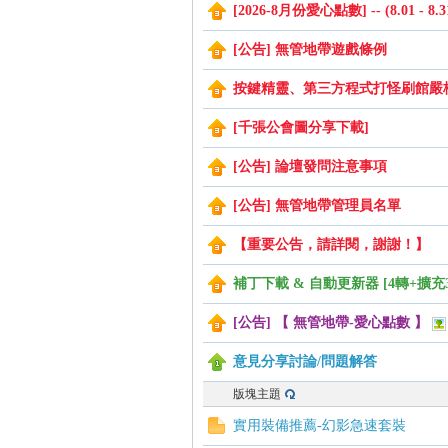
[2026-8月份愛心點數] -- (8.01 - 8.3
[公告] 無管地帶遊戲條例
管
按鍵精靈、第三方程式打怪刷館嚴
[千張公會圖分享下載]
[公告] 論壇發問注意事項
[公告] 無管地帶管理員名單
【重要公告，請詳閱，謝謝！】
地
補丁下載 & 自動更新器 [4轉+擴充
[公告] 【 無管地帶-愛心點數 】
意見分享討論/問題解答
版塊主題
實用裝備推薦-幻影急速套裝