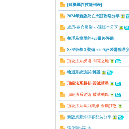
[隨機屬性技能列表]
帶
2024年新版死亡天譴攻略分享
盧恩-致命爆裂 小課版本分享
整理為簡單的+20最終評鑑
SSS特殊LT裝備 +20A評裝備整理
頂級法系妖術-閃電之地
輪迴系統測試/解說
頂級法系超初-毀滅彗星
頂級法系咒術-破滅颶風
頂級法系暴力舞孃-金屬狂怒
新版風鷹炸彈客配裝分享
淨化聖域副本