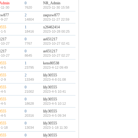
Admin
0
NR_Admin
-11-30
7620
2023-11-30 15:58
sw877
2
zaqxsw877
-9-27
14804
2023-11-27 22:59
0555
1
x26462414
-1-5
18416
2023-10-28 00:25
1217
0
as651217
-10-27
7767
2023-10-27 02:41
1217
0
as651217
-10-27
8645
2023-10-27 02:27
0555
1
kens80538
-4-5
23795
2023-4-12 09:49
0555
2
lily30555
-2-9
13349
2023-4-8 01:08
0555
0
lily30555
-4-5
21002
2023-4-5 10:41
0555
0
lily30555
-4-5
18628
2023-4-5 10:12
0555
0
lily30555
-4-5
20316
2023-4-5 09:34
0555
0
lily30555
-1-18
13034
2023-1-18 11:30
0555
0
lily30555