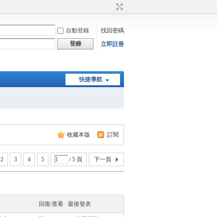
自動登錄
找回密碼
登錄
立即註冊
快捷導航
收藏本版
|
訂閱
2
3
4
5
/ 5 頁
下一頁
回復/查看
最後發表