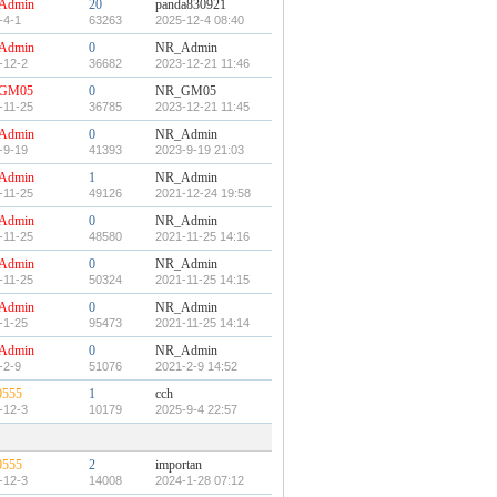
Admin
20
panda830921
-4-1
63263
2025-12-4 08:40
Admin
0
NR_Admin
-12-2
36682
2023-12-21 11:46
GM05
0
NR_GM05
-11-25
36785
2023-12-21 11:45
Admin
0
NR_Admin
-9-19
41393
2023-9-19 21:03
Admin
1
NR_Admin
-11-25
49126
2021-12-24 19:58
Admin
0
NR_Admin
-11-25
48580
2021-11-25 14:16
Admin
0
NR_Admin
-11-25
50324
2021-11-25 14:15
Admin
0
NR_Admin
-1-25
95473
2021-11-25 14:14
Admin
0
NR_Admin
-2-9
51076
2021-2-9 14:52
0555
1
cch
-12-3
10179
2025-9-4 22:57
0555
2
importan
-12-3
14008
2024-1-28 07:12