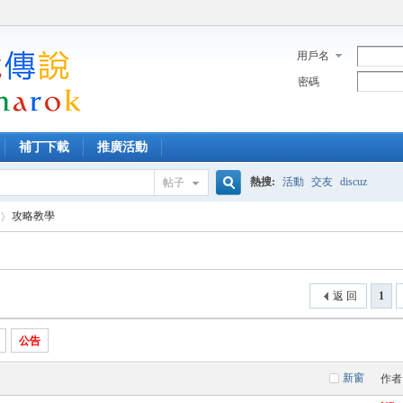
用戶名
密碼
補丁下載
推廣活動
熱搜:
活動
交友
discuz
帖子
搜
攻略教學
索
返 回
1
公告
新窗
作者