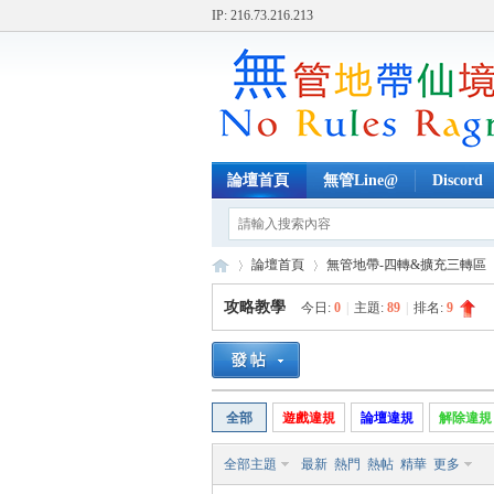
IP: 216.73.216.213
論壇首頁
無管Line@
Discord
論壇首頁
無管地帶-四轉&擴充三轉區
攻略教學
今日:
0
|
主題:
89
|
排名:
9
無
»
›
›
全部
遊戲違規
論壇違規
解除違規
全部主題
最新
熱門
熱帖
精華
更多