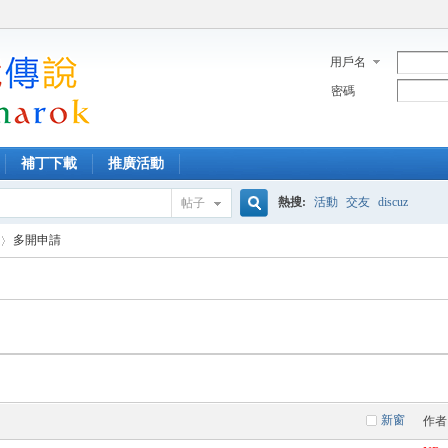
用戶名
密碼
補丁下載
推廣活動
熱搜:
活動
交友
discuz
帖子
搜
多開申請
索
新窗
作者