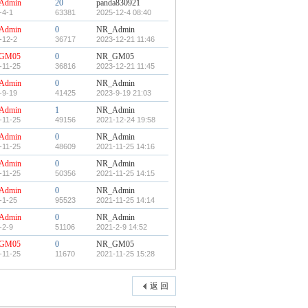
Admin
20
panda830921
-4-1
63381
2025-12-4 08:40
Admin
0
NR_Admin
-12-2
36717
2023-12-21 11:46
GM05
0
NR_GM05
-11-25
36816
2023-12-21 11:45
Admin
0
NR_Admin
-9-19
41425
2023-9-19 21:03
Admin
1
NR_Admin
-11-25
49156
2021-12-24 19:58
Admin
0
NR_Admin
-11-25
48609
2021-11-25 14:16
Admin
0
NR_Admin
-11-25
50356
2021-11-25 14:15
Admin
0
NR_Admin
-1-25
95523
2021-11-25 14:14
Admin
0
NR_Admin
-2-9
51106
2021-2-9 14:52
GM05
0
NR_GM05
-11-25
11670
2021-11-25 15:28
返 回