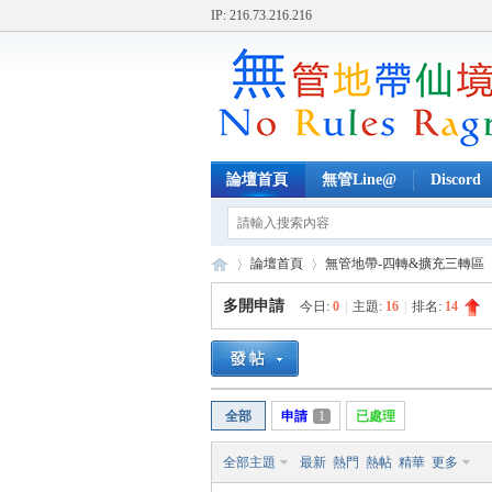
IP: 216.73.216.216
論壇首頁
無管Line@
Discord
論壇首頁
無管地帶-四轉&擴充三轉區
多開申請
今日:
0
|
主題:
16
|
排名:
14
無
»
›
›
全部
申請
1
已處理
全部主題
最新
熱門
熱帖
精華
更多