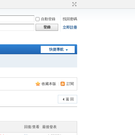
自動登錄
找回密碼
登錄
立即註冊
快捷導航
收藏本版
|
訂閱
返 回
回復/查看
最後發表