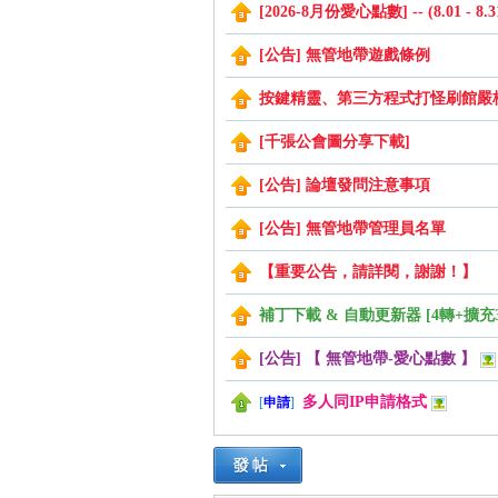
[2026-8月份愛心點數] -- (8.01 - 8.3
[公告] 無管地帶遊戲條例
管
按鍵精靈、第三方程式打怪刷館嚴
[千張公會圖分享下載]
[公告] 論壇發問注意事項
[公告] 無管地帶管理員名單
【重要公告，請詳閱，謝謝！】
地
補丁下載 & 自動更新器 [4轉+擴充
[公告] 【 無管地帶-愛心點數 】
多人同IP申請格式
[
申請
]