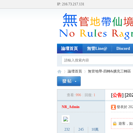
IP: 216.73.217.131
論壇首頁
無管Line@
Discord
論壇首頁
無管地帶-四轉&擴充三轉區
[
公告
]
[20
查看:
996
|
回復:
1
無
»
›
›
NR_Admin
發表於 2026-
遊客，如
232
245
10萬