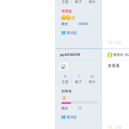
主題
帖子
積分
管理員
管
積分
104860
發消息
回復
jay421363359
發表於 2026-
來看看
0
1
13
地
主題
帖子
積分
初學者
積分
13
發消息
回復