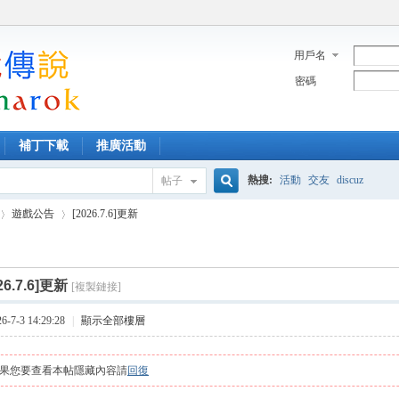
用戶名
密碼
補丁下載
推廣活動
熱搜:
活動
交友
discuz
帖子
搜
遊戲公告
[2026.7.6]更新
索
26.7.6]更新
[複製鏈接]
›
7-3 14:29:28
|
顯示全部樓層
果您要查看本帖隱藏內容請
回復