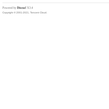
帶
Powered by
Discuz!
X3.4
Copyright © 2001-2021, Tencent Cloud.