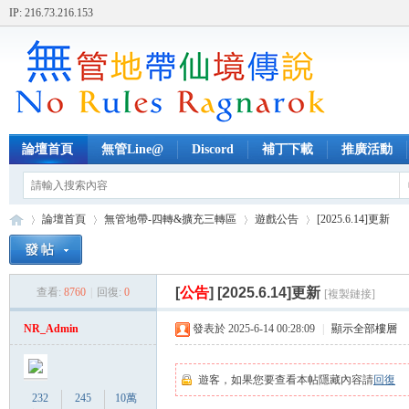
IP: 216.73.216.153
論壇首頁
無管Line@
Discord
補丁下載
推廣活動
論壇首頁
無管地帶-四轉&擴充三轉區
遊戲公告
[2025.6.14]更新
[
公告
]
[2025.6.14]更新
查看:
8760
|
回復:
0
[複製鏈接]
無
»
›
›
›
NR_Admin
發表於 2025-6-14 00:28:09
|
顯示全部樓層
遊客，如果您要查看本帖隱藏內容請
回復
232
245
10萬