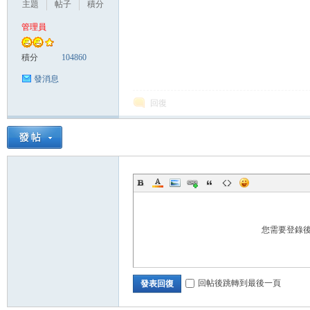
主題
帖子
積分
管理員
管
積分
104860
發消息
回復
地
您需要登錄
回帖後跳轉到最後一頁
發表回復