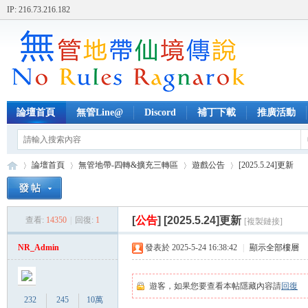
IP: 216.73.216.182
論壇首頁
無管Line@
Discord
補丁下載
推廣活動
論壇首頁
無管地帶-四轉&擴充三轉區
遊戲公告
[2025.5.24]更新
[
公告
]
[2025.5.24]更新
查看:
14350
|
回復:
1
[複製鏈接]
無
»
›
›
›
NR_Admin
發表於 2025-5-24 16:38:42
|
顯示全部樓層
遊客，如果您要查看本帖隱藏內容請
回復
232
245
10萬