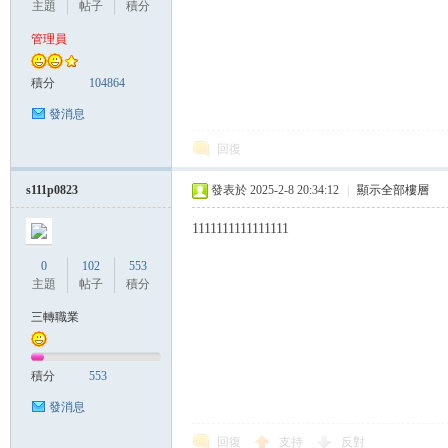
主題
帖子
積分
管理員
管
積分
104864
發消息
回復
s111p0823
發表於 2025-2-8 20:34:12
|
顯示全部樓層
1111111111111111
0
102
553
地
主題
帖子
積分
三轉職業
積分
553
發消息
回復
支持
反對