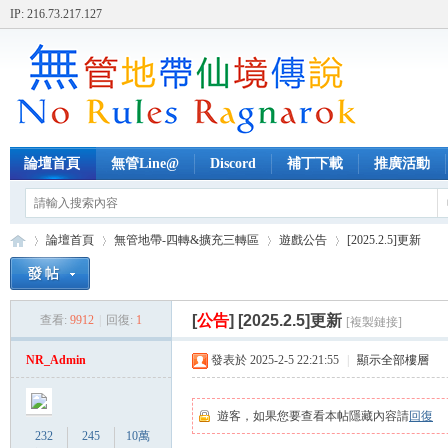
IP: 216.73.217.127
論壇首頁
無管Line@
Discord
補丁下載
推廣活動
論壇首頁
無管地帶-四轉&擴充三轉區
遊戲公告
[2025.2.5]更新
[
公告
]
[2025.2.5]更新
查看:
9912
|
回復:
1
[複製鏈接]
無
»
›
›
›
NR_Admin
發表於 2025-2-5 22:21:55
|
顯示全部樓層
遊客，如果您要查看本帖隱藏內容請
回復
232
245
10萬