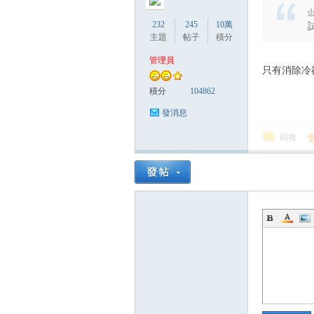
d
232
245
10萬
主題
帖子
積分
管理員
只有消除冷
積分
104862
發消息
回復