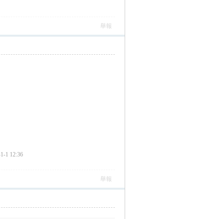
舉報
-1 12:36
舉報