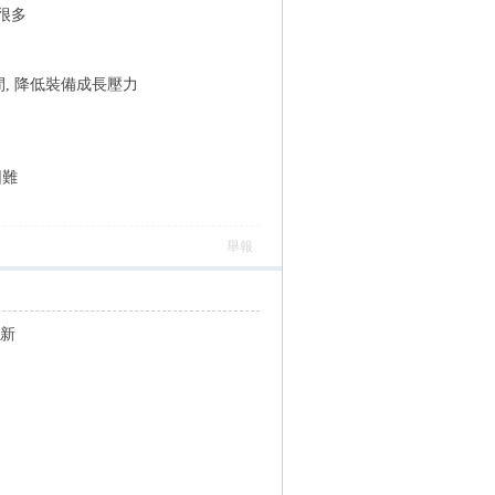
很多
, 降低裝備成長壓力
困難
舉報
更新