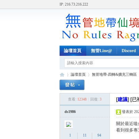
IP: 216.73.216.222
論壇首頁
無管Line@
Discord
論壇首頁
無管地帶-四轉&擴充三轉區
[
建議
]
[已
查看:
12348
|
回復:
3
無
»
›
›
ds1986
發表於 2023-
關於最近嗑
看到很多專
1
11
94