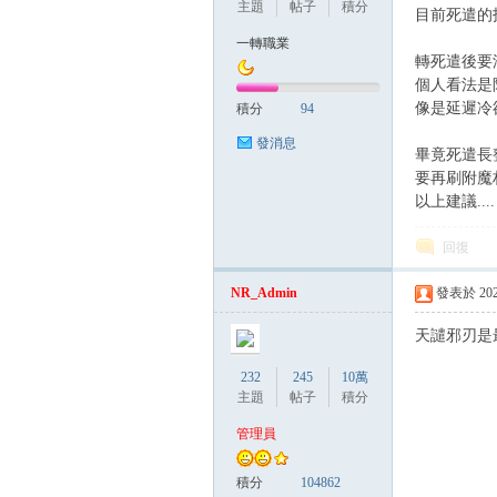
主題
帖子
積分
目前死遣的
一轉職業
轉死遣後要湊
個人看法是
管
像是延遲冷卻
積分
94
發消息
畢竟死遣長
要再刷附魔
以上建議....
回復
NR_Admin
發表於 2023-
地
天譴邪刃是最
232
245
10萬
主題
帖子
積分
管理員
積分
104862