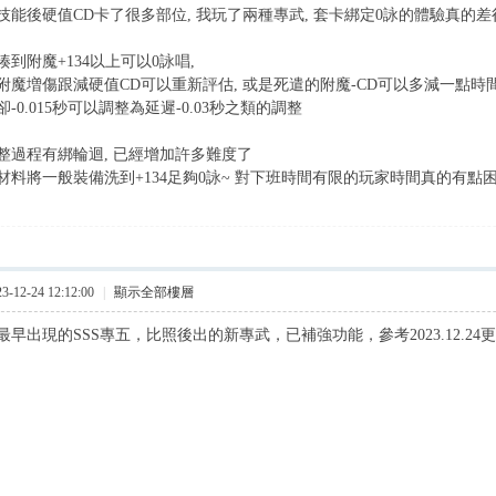
技能後硬值CD卡了很多部位, 我玩了兩種專武, 套卡綁定0詠的體驗真的差
到附魔+134以上可以0詠唱,
附魔増傷跟減硬值CD可以重新評估, 或是死遣的附魔-CD可以多減一點時間
-0.015秒可以調整為延遲-0.03秒之類的調整
整過程有綁輪迴, 已經增加許多難度了
材料將一般裝備洗到+134足夠0詠~ 對下班時間有限的玩家時間真的有點
12-24 12:12:00
|
顯示全部樓層
早出現的SSS專五，比照後出的新專武，已補強功能，參考2023.12.24