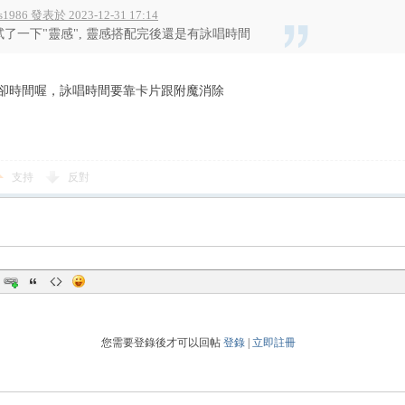
s1986 發表於 2023-12-31 17:14
試了一下"靈感", 靈感搭配完後還是有詠唱時間
卻時間喔，詠唱時間要靠卡片跟附魔消除
支持
反對
您需要登錄後才可以回帖
登錄
|
立即註冊