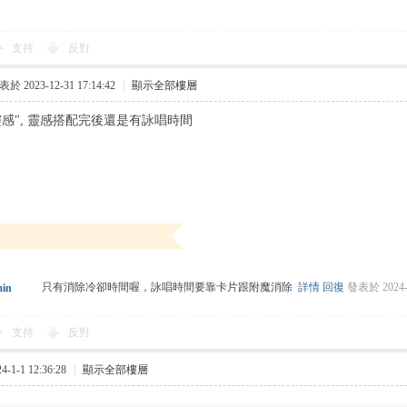
支持
反對
於 2023-12-31 17:14:42
|
顯示全部樓層
靈感", 靈感搭配完後還是有詠唱時間
只有消除冷卻時間喔，詠唱時間要靠卡片跟附魔消除
詳情
回復
發表於 2024-1
in
支持
反對
1-1 12:36:28
|
顯示全部樓層