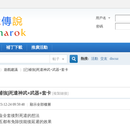
用戶名
密碼
補丁下載
推廣活動
熱搜:
活動
交友
discuz
帖子
搜
遊戲建議
[已補強]死遣神武+武器+套卡
索
補強]死遣神武+武器+套卡
[複製鏈接]
›
12-24 09:59:48
|
顯示全部樓層
金全套後對死遣的想法
五都有免除技能後延遲的效果