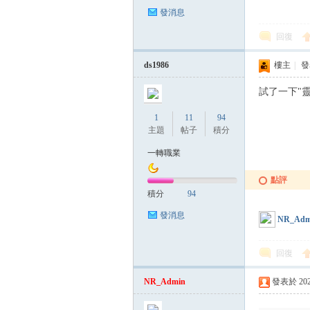
發消息
帶
回復
ds1986
樓主
|
發表
試了一下"
1
11
94
主題
帖子
積分
一轉職業
點評
積分
94
發消息
NR_Adm
回復
NR_Admin
發表於 2024-