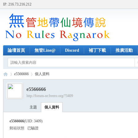
IP: 216.73.216.212
論壇首頁
無管Line@
Discord
補丁下載
推廣活動
e5566666
個人資料
e5566666
http://forum-nr.freero.org/?3409
無
›
›
主題
個人資料
e5566666
(UID: 3409)
郵箱狀態
已驗證