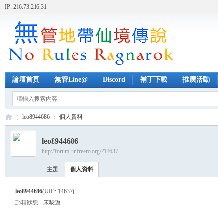
IP: 216.73.216.31
論壇首頁
無管Line@
Discord
補丁下載
推廣活動
leo8944686
個人資料
leo8944686
http://forum-nr.freero.org/?14637
無
›
›
主題
個人資料
leo8944686
(UID: 14637)
郵箱狀態
未驗證