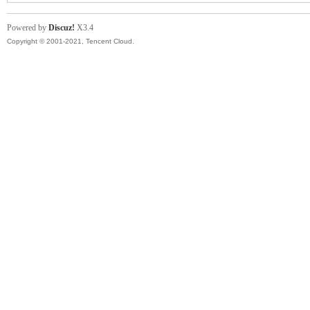
帶
Powered by
Discuz!
X3.4
Copyright © 2001-2021, Tencent Cloud.