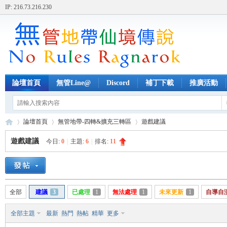
IP: 216.73.216.230
論壇首頁
無管Line@
Discord
補丁下載
推廣活動
論壇首頁
無管地帶-四轉&擴充三轉區
遊戲建議
遊戲建議
今日:
0
|
主題:
6
|
排名:
11
無
»
›
›
全部
建議
3
已處理
1
無法處理
1
未來更新
1
自導自
全部主題
最新
熱門
熱帖
精華
更多