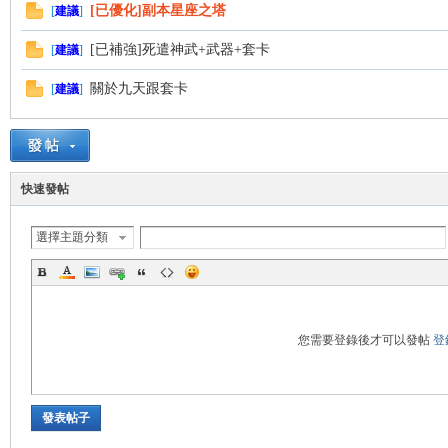
[已優化]副本星座之塔
[
建議
]
[已補強]死遣神武+武器+套卡
[
建議
]
管
關於九天跟套卡
[
建議
]
快速發帖
選擇主題分類
地
您需要登錄後才可以發帖
登
發表帖子