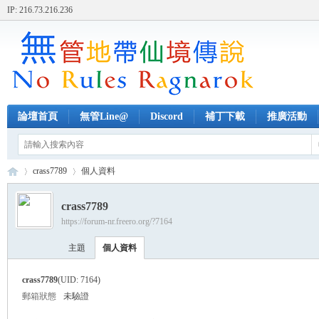
IP: 216.73.216.236
論壇首頁
無管Line@
Discord
補丁下載
推廣活動
crass7789
個人資料
crass7789
https://forum-nr.freero.org/?7164
無
›
›
主題
個人資料
crass7789
(UID: 7164)
郵箱狀態
未驗證