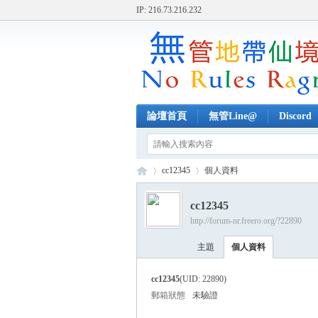
IP: 216.73.216.232
論壇首頁
無管Line@
Discord
cc12345
個人資料
cc12345
http://forum-nr.freero.org/?22890
無
›
›
主題
個人資料
cc12345
(UID: 22890)
郵箱狀態
未驗證