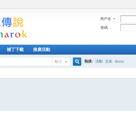
用戶名
密碼
補丁下載
推廣活動
熱搜:
活動
交友
discuz
帖子
搜
索