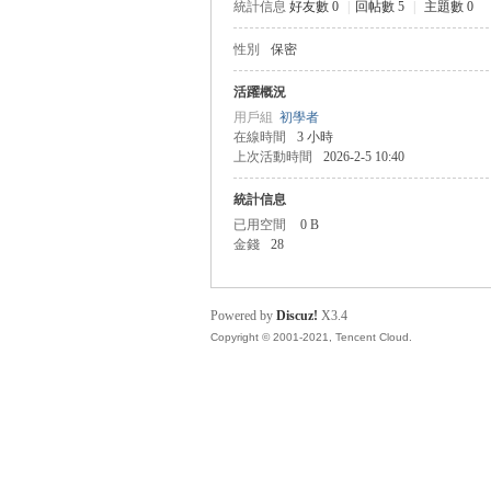
統計信息
好友數 0
|
回帖數 5
|
主題數 0
性別
保密
管
活躍概況
用戶組
初學者
在線時間
3 小時
上次活動時間
2026-2-5 10:40
統計信息
已用空間
0 B
金錢
28
地
Powered by
Discuz!
X3.4
Copyright © 2001-2021, Tencent Cloud.