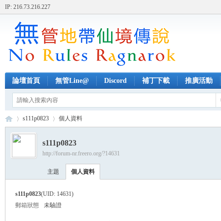
IP: 216.73.216.227
論壇首頁
無管Line@
Discord
補丁下載
推廣活動
s111p0823
個人資料
s111p0823
http://forum-nr.freero.org/?14631
無
›
›
主題
個人資料
s111p0823
(UID: 14631)
郵箱狀態
未驗證