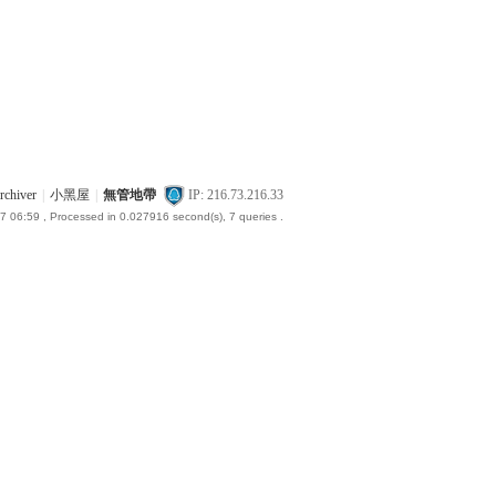
rchiver
|
小黑屋
|
無管地帶
IP: 216.73.216.33
7 06:59
, Processed in 0.027916 second(s), 7 queries .