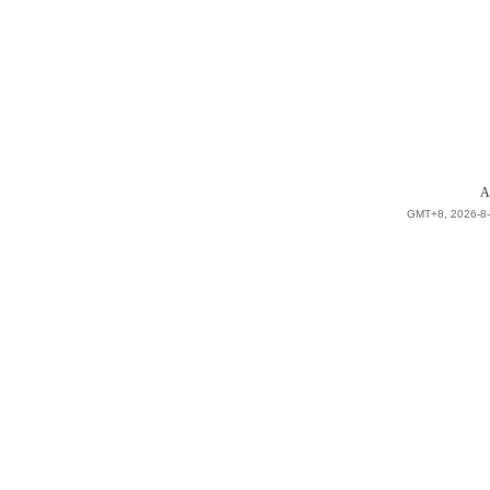
A
GMT+8, 2026-8-