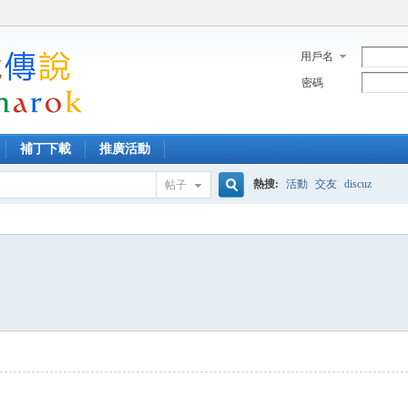
用戶名
密碼
補丁下載
推廣活動
熱搜:
活動
交友
discuz
帖子
搜
索