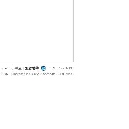
chiver
|
小黑屋
|
無管地帶
IP: 216.73.216.197
 00:07
, Processed in 0.048233 second(s), 21 queries .