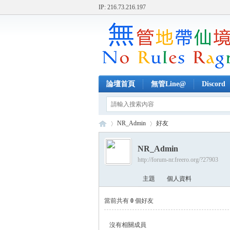
IP: 216.73.216.197
論壇首頁
無管Line@
Discord
NR_Admin
好友
NR_Admin
http://forum-nr.freero.org/?27903
無
›
›
主題
個人資料
當前共有
0
個好友
沒有相關成員