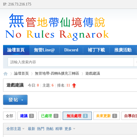
IP: 216.73.216.175
論壇首頁
無管Line@
Discord
補丁下載
推廣活動
論壇首頁
無管地帶-四轉&擴充三轉區
遊戲建議
遊戲建議
今日:
0
|
主題:
6
|
排名:
11
無
»
›
›
全部
建議
3
已處理
1
無法處理
1
未來更新
1
自導自
全部主題
最新
熱門
熱帖
精華
更多