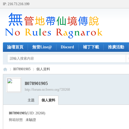
IP: 216.73.216.199
論壇首頁
無管Line@
Discord
補丁下載
推廣活動
ll078901905
個人資料
ll078901905
http://forum-nr.freero.org/?20268
無
›
›
主題
個人資料
ll078901905
(UID: 20268)
郵箱狀態
未驗證